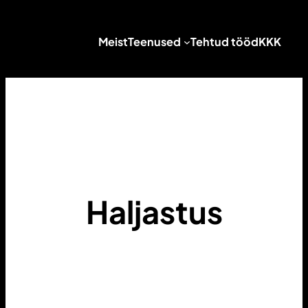
Liigu
sisu
Meist
Teenused
Tehtud tööd
KKK
juurde
Haljastus
Aluspinna planeerimine, kasvumulla paigaldus,