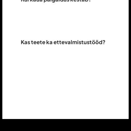
Keskmise eramaja hoovi paigaldus
kestab tavaliselt 2–5 päeva,
sõltuvalt töö mahust ja ilmast.
Kas teete ka ettevalmistustööd?
Jah, teeme kõik vajalikud kaeve- ja
pinnasetööd ning aluspõhja
ettevalmistuse.