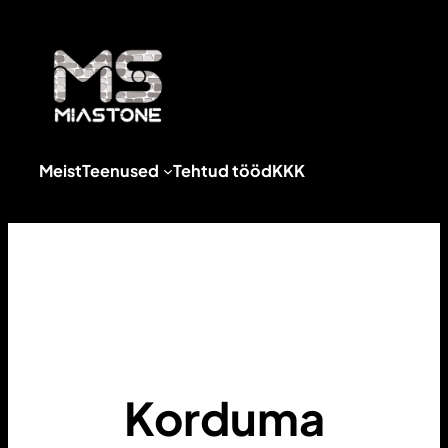
Liigu
sisu
juurde
Meist
Teenused
Tehtud tööd
KKK
Korduma