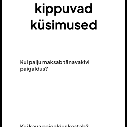
kippuvad
küsimused
Kui palju maksab tänavakivi
paigaldus?
Hind sõltub pinnasest, kivist ja
töömahust. Tavaliselt algab hind
umbes 25–60 €/m². Täpse
pakkumise saame teha pärast
objekti hindamist.
Kui kaua paigaldus kestab?