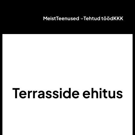
Liigu
sisu
Meist
Teenused
Tehtud tööd
KKK
juurde
Terrasside ehitus